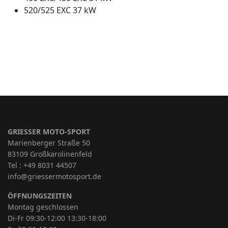
520/525 EXC 37 kW
GRIESSER MOTO-SPORT
Marienberger Straße 50
83109 Großkarolinenfeld
Tel : +49 8031 44507
info@griessermotosport.de
ÖFFNUNGSZEITEN
Montag geschlossen
Di-Fr 09:30-12:00 13:30-18:00